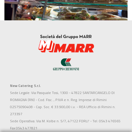
New Catering S.r.l.
Sede Legale: Via Pasquale Tosi, 1300 - 47822 SANTARCANGELO DI
ROMAGNA (RN) - Cod. Fisc. , P.IVA e n. Reg. Imprese di Rimini
02575090408 - Cap. Soc. € 33.900,00 i.v. - REA Ufficio di Rimini n.
273397
Sede Operativa: Via M. Kolbe n. 5/7, 47122 FORLI' - Tel. 0543 476565
Fax 0543 477821