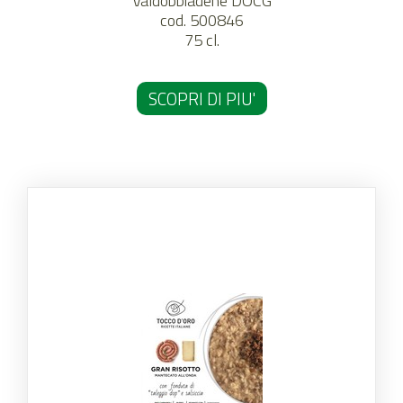
Valdobbiadene DOCG
cod. 500846
75 cl.
SCOPRI DI PIU'