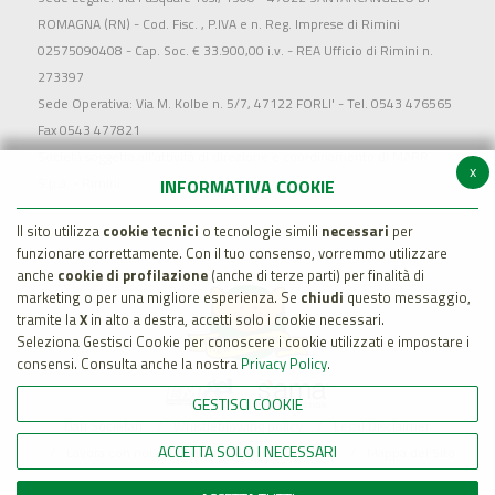
ROMAGNA (RN) - Cod. Fisc. , P.IVA e n. Reg. Imprese di Rimini
02575090408 - Cap. Soc. € 33.900,00 i.v. - REA Ufficio di Rimini n.
273397
Sede Operativa: Via M. Kolbe n. 5/7, 47122 FORLI' - Tel. 0543 476565
Fax 0543 477821
Società soggetta all'attività di direzione e coordinamento di MARR
x
S.p.a. - Rimini
INFORMATIVA COOKIE
Il sito utilizza
cookie tecnici
o tecnologie simili
necessari
per
funzionare correttamente. Con il tuo consenso, vorremmo utilizzare
anche
cookie di profilazione
(anche di terze parti) per finalità di
marketing o per una migliore esperienza. Se
chiudi
questo messaggio,
tramite la
X
in alto a destra, accetti solo i cookie necessari.
Seleziona Gestisci Cookie per conoscere i cookie utilizzati e impostare i
consensi. Consulta anche la nostra
Privacy Policy
.
GESTISCI COOKIE
Dati Societari
Whistleblowing policy
Legal Disclaimer
ACCETTA SOLO I NECESSARI
Lavora con noi
Cookie Policy
Privacy
Mappa del Sito