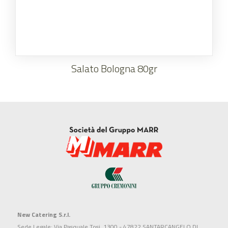
Salato Bologna 80gr
New Catering S.r.l.
Sede Legale: Via Pasquale Tosi, 1300 - 47822 SANTARCANGELO DI