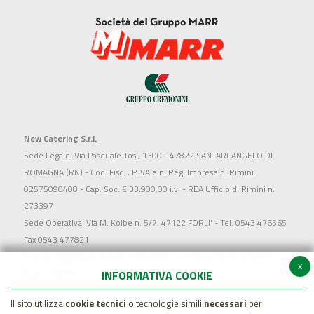
New Catering S.r.l.
Sede Legale: Via Pasquale Tosi, 1300 - 47822 SANTARCANGELO DI
ROMAGNA (RN) - Cod. Fisc. , P.IVA e n. Reg. Imprese di Rimini
02575090408 - Cap. Soc. € 33.900,00 i.v. - REA Ufficio di Rimini n.
273397
Sede Operativa: Via M. Kolbe n. 5/7, 47122 FORLI' - Tel. 0543 476565
Fax 0543 477821
Società soggetta all'attività di direzione e coordinamento di MARR
x
S.p.a. - Rimini
INFORMATIVA COOKIE
Il sito utilizza
cookie tecnici
o tecnologie simili
necessari
per