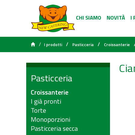
CHI SIAMO
NOVITÀ
I
/
/
/
I prodotti
Pasticceria
Croissanterie
Cia
Pasticceria
Croissanterie
I già pronti
Torte
Monoporzioni
Pasticceria secca