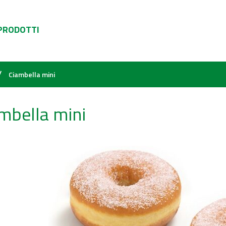
 PRODOTTI
/
Ciambella mini
mbella mini