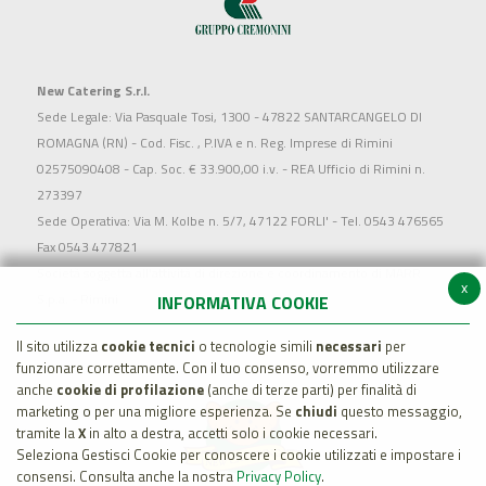
New Catering S.r.l.
Sede Legale: Via Pasquale Tosi, 1300 - 47822 SANTARCANGELO DI
ROMAGNA (RN) - Cod. Fisc. , P.IVA e n. Reg. Imprese di Rimini
02575090408 - Cap. Soc. € 33.900,00 i.v. - REA Ufficio di Rimini n.
273397
Sede Operativa: Via M. Kolbe n. 5/7, 47122 FORLI' - Tel. 0543 476565
Fax 0543 477821
Società soggetta all'attività di direzione e coordinamento di MARR
x
S.p.a. - Rimini
INFORMATIVA COOKIE
Il sito utilizza
cookie tecnici
o tecnologie simili
necessari
per
funzionare correttamente. Con il tuo consenso, vorremmo utilizzare
anche
cookie di profilazione
(anche di terze parti) per finalità di
marketing o per una migliore esperienza. Se
chiudi
questo messaggio,
tramite la
X
in alto a destra, accetti solo i cookie necessari.
Seleziona Gestisci Cookie per conoscere i cookie utilizzati e impostare i
consensi. Consulta anche la nostra
Privacy Policy
.