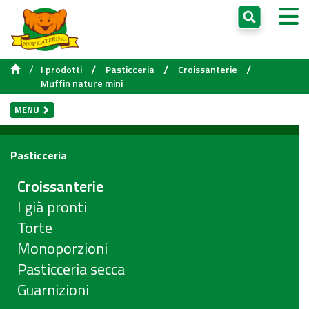
/
/
/
/
I prodotti
Pasticceria
Croissanterie
Muffin nature mini
MENU
Pasticceria
Croissanterie
I già pronti
Torte
Monoporzioni
Pasticceria secca
Guarnizioni