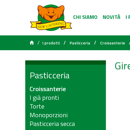
CHI SIAMO
NOVITÀ
I
/
/
/
I prodotti
Pasticceria
Croissanterie
Gir
Pasticceria
Croissanterie
I già pronti
Torte
Monoporzioni
Pasticceria secca