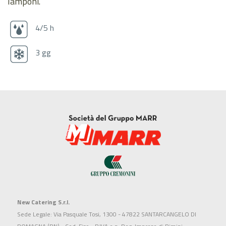
lamponi.
4/5 h
3 gg
New Catering S.r.l.
Sede Legale: Via Pasquale Tosi, 1300 - 47822 SANTARCANGELO DI