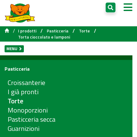
/
/
/
/
I prodotti
Pasticceria
Torte
Torta cioccolato e lamponi
MENU
Pasticceria
Croissanterie
I già pronti
Torte
Monoporzioni
Pasticceria secca
Guarnizioni