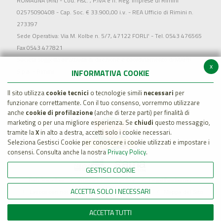
ROMAGNA (RN) - Cod. Fisc. , P.IVA e n. Reg. Imprese di Rimini
02575090408 - Cap. Soc. € 33.900,00 i.v. - REA Ufficio di Rimini n.
273397
Sede Operativa: Via M. Kolbe n. 5/7, 47122 FORLI' - Tel. 0543 476565
Fax 0543 477821
Società soggetta all'attività di direzione e coordinamento di MARR
x
S.p.a. - Rimini
INFORMATIVA COOKIE
Il sito utilizza
cookie tecnici
o tecnologie simili
necessari
per
funzionare correttamente. Con il tuo consenso, vorremmo utilizzare
anche
cookie di profilazione
(anche di terze parti) per finalità di
marketing o per una migliore esperienza. Se
chiudi
questo messaggio,
tramite la
X
in alto a destra, accetti solo i cookie necessari.
Seleziona Gestisci Cookie per conoscere i cookie utilizzati e impostare i
consensi. Consulta anche la nostra
Privacy Policy
.
GESTISCI COOKIE
Dati Societari
Whistleblowing policy
Legal Disclaimer
ACCETTA SOLO I NECESSARI
Lavora con noi
Cookie Policy
Privacy
Mappa del Sito
ACCETTA TUTTI