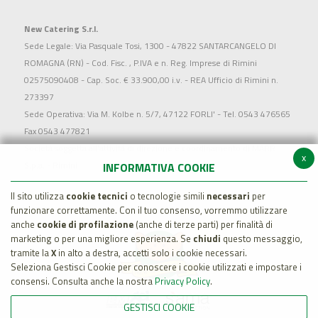
New Catering S.r.l.
Sede Legale: Via Pasquale Tosi, 1300 - 47822 SANTARCANGELO DI
ROMAGNA (RN) - Cod. Fisc. , P.IVA e n. Reg. Imprese di Rimini
02575090408 - Cap. Soc. € 33.900,00 i.v. - REA Ufficio di Rimini n.
273397
Sede Operativa: Via M. Kolbe n. 5/7, 47122 FORLI' - Tel. 0543 476565
Fax 0543 477821
Società soggetta all'attività di direzione e coordinamento di MARR
x
S.p.a. - Rimini
INFORMATIVA COOKIE
Il sito utilizza
cookie tecnici
o tecnologie simili
necessari
per
funzionare correttamente. Con il tuo consenso, vorremmo utilizzare
anche
cookie di profilazione
(anche di terze parti) per finalità di
marketing o per una migliore esperienza. Se
chiudi
questo messaggio,
tramite la
X
in alto a destra, accetti solo i cookie necessari.
Seleziona Gestisci Cookie per conoscere i cookie utilizzati e impostare i
consensi. Consulta anche la nostra
Privacy Policy
.
GESTISCI COOKIE