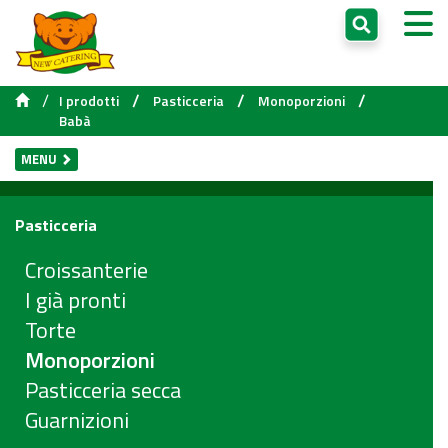
/
/
/
/
I prodotti
Pasticceria
Monoporzioni
Babà
MENU
Pasticceria
Croissanterie
I già pronti
Torte
Monoporzioni
Pasticceria secca
Guarnizioni