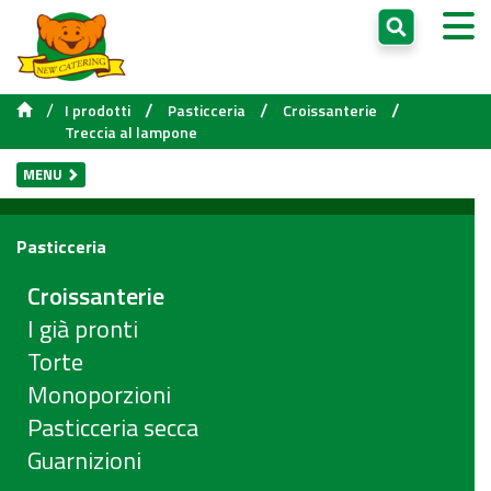
/
/
/
/
I prodotti
Pasticceria
Croissanterie
Treccia al lampone
MENU
Pasticceria
Croissanterie
I già pronti
Torte
Monoporzioni
Pasticceria secca
Guarnizioni