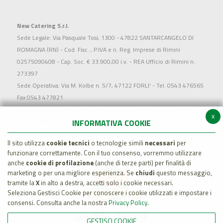
New Catering S.r.l.
Sede Legale: Via Pasquale Tosi, 1300 - 47822 SANTARCANGELO DI
ROMAGNA (RN) - Cod. Fisc. , P.IVA e n. Reg. Imprese di Rimini
02575090408 - Cap. Soc. € 33.900,00 i.v. - REA Ufficio di Rimini n.
273397
Sede Operativa: Via M. Kolbe n. 5/7, 47122 FORLI' - Tel. 0543 476565
Fax 0543 477821
Società soggetta all'attività di direzione e coordinamento di MARR
x
S.p.a. - Rimini
INFORMATIVA COOKIE
Il sito utilizza
cookie tecnici
o tecnologie simili
necessari
per
funzionare correttamente. Con il tuo consenso, vorremmo utilizzare
anche
cookie di profilazione
(anche di terze parti) per finalità di
marketing o per una migliore esperienza. Se
chiudi
questo messaggio,
tramite la
X
in alto a destra, accetti solo i cookie necessari.
Seleziona Gestisci Cookie per conoscere i cookie utilizzati e impostare i
consensi. Consulta anche la nostra
Privacy Policy
.
GESTISCI COOKIE