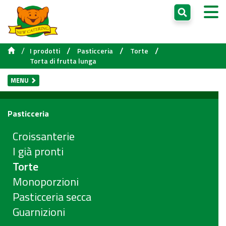
/
/
/
/
I prodotti
Pasticceria
Torte
Torta di frutta lunga
MENU
Pasticceria
Croissanterie
I già pronti
Torte
Monoporzioni
Pasticceria secca
Guarnizioni