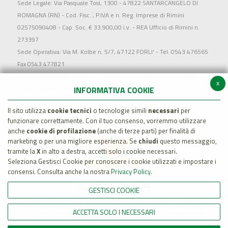
Sede Legale: Via Pasquale Tosi, 1300 - 47822 SANTARCANGELO DI
ROMAGNA (RN) - Cod. Fisc. , P.IVA e n. Reg. Imprese di Rimini
02575090408 - Cap. Soc. € 33.900,00 i.v. - REA Ufficio di Rimini n.
273397
Sede Operativa: Via M. Kolbe n. 5/7, 47122 FORLI' - Tel. 0543 476565
Fax 0543 477821
Società soggetta all'attività di direzione e coordinamento di MARR
x
S.p.a. - Rimini
INFORMATIVA COOKIE
Il sito utilizza
cookie tecnici
o tecnologie simili
necessari
per
funzionare correttamente. Con il tuo consenso, vorremmo utilizzare
anche
cookie di profilazione
(anche di terze parti) per finalità di
marketing o per una migliore esperienza. Se
chiudi
questo messaggio,
tramite la
X
in alto a destra, accetti solo i cookie necessari.
Seleziona Gestisci Cookie per conoscere i cookie utilizzati e impostare i
consensi. Consulta anche la nostra
Privacy Policy
.
GESTISCI COOKIE
Dati Societari
Whistleblowing policy
Legal Disclaimer
ACCETTA SOLO I NECESSARI
Lavora con noi
Cookie Policy
Privacy
Mappa del Sito