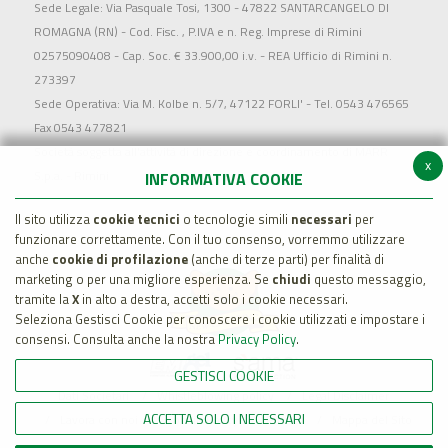
Sede Legale: Via Pasquale Tosi, 1300 - 47822 SANTARCANGELO DI
ROMAGNA (RN) - Cod. Fisc. , P.IVA e n. Reg. Imprese di Rimini
02575090408 - Cap. Soc. € 33.900,00 i.v. - REA Ufficio di Rimini n.
273397
Sede Operativa: Via M. Kolbe n. 5/7, 47122 FORLI' - Tel. 0543 476565
Fax 0543 477821
Società soggetta all'attività di direzione e coordinamento di MARR
x
S.p.a. - Rimini
INFORMATIVA COOKIE
Il sito utilizza
cookie tecnici
o tecnologie simili
necessari
per
funzionare correttamente. Con il tuo consenso, vorremmo utilizzare
anche
cookie di profilazione
(anche di terze parti) per finalità di
marketing o per una migliore esperienza. Se
chiudi
questo messaggio,
tramite la
X
in alto a destra, accetti solo i cookie necessari.
Seleziona Gestisci Cookie per conoscere i cookie utilizzati e impostare i
consensi. Consulta anche la nostra
Privacy Policy
.
GESTISCI COOKIE
Dati Societari
Whistleblowing policy
Legal Disclaimer
ACCETTA SOLO I NECESSARI
Lavora con noi
Cookie Policy
Privacy
Mappa del Sito