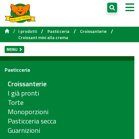
/
/
/
/
I prodotti
Pasticceria
Croissanterie
Croissant mini alla crema
MENU
Pasticceria
Croissanterie
I già pronti
Torte
Monoporzioni
Pasticceria secca
Guarnizioni