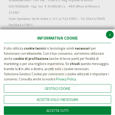
ROMAGNA (RN) - Cod. Fisc. , P.IVA e n. Reg. Imprese di Rimini
02575090408 - Cap. Soc. € 33.900,00 i.v. - REA Ufficio di Rimini n.
273397
Sede Operativa: Via M. Kolbe n. 5/7, 47122 FORLI' - Tel. 0543 476565
Fax 0543 477821
Società soggetta all'attività di direzione e coordinamento di MARR
x
S.p.a. - Rimini
INFORMATIVA COOKIE
Il sito utilizza
cookie tecnici
o tecnologie simili
necessari
per
funzionare correttamente. Con il tuo consenso, vorremmo utilizzare
anche
cookie di profilazione
(anche di terze parti) per finalità di
marketing o per una migliore esperienza. Se
chiudi
questo messaggio,
tramite la
X
in alto a destra, accetti solo i cookie necessari.
Seleziona Gestisci Cookie per conoscere i cookie utilizzati e impostare i
consensi. Consulta anche la nostra
Privacy Policy
.
GESTISCI COOKIE
Dati Societari
Whistleblowing policy
Legal Disclaimer
ACCETTA SOLO I NECESSARI
Lavora con noi
Cookie Policy
Privacy
Mappa del Sito
ACCETTA TUTTI