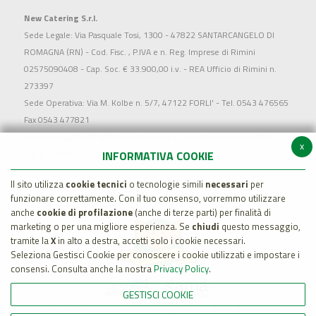
New Catering S.r.l.
Sede Legale: Via Pasquale Tosi, 1300 - 47822 SANTARCANGELO DI
ROMAGNA (RN) - Cod. Fisc. , P.IVA e n. Reg. Imprese di Rimini
02575090408 - Cap. Soc. € 33.900,00 i.v. - REA Ufficio di Rimini n.
273397
Sede Operativa: Via M. Kolbe n. 5/7, 47122 FORLI' - Tel. 0543 476565
Fax 0543 477821
Società soggetta all'attività di direzione e coordinamento di MARR
x
S.p.a. - Rimini
INFORMATIVA COOKIE
Il sito utilizza
cookie tecnici
o tecnologie simili
necessari
per
funzionare correttamente. Con il tuo consenso, vorremmo utilizzare
anche
cookie di profilazione
(anche di terze parti) per finalità di
marketing o per una migliore esperienza. Se
chiudi
questo messaggio,
tramite la
X
in alto a destra, accetti solo i cookie necessari.
Seleziona Gestisci Cookie per conoscere i cookie utilizzati e impostare i
consensi. Consulta anche la nostra
Privacy Policy
.
GESTISCI COOKIE
Dati Societari
Whistleblowing policy
Legal Disclaimer