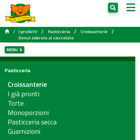
/
/
/
/
I prodotti
Pasticceria
Croissanterie
Donut zebrato al cioccolato
MENU
Pasticceria
Croissanterie
I già pronti
Torte
Monoporzioni
Pasticceria secca
Guarnizioni