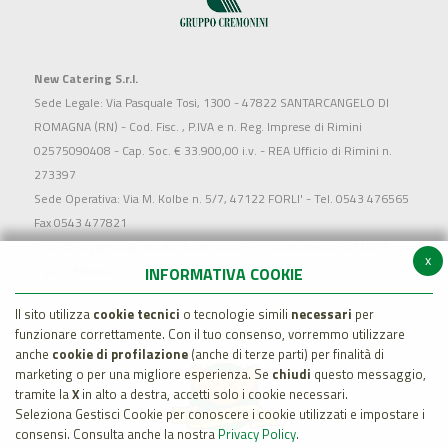
New Catering S.r.l.
Sede Legale: Via Pasquale Tosi, 1300 - 47822 SANTARCANGELO DI
ROMAGNA (RN) - Cod. Fisc. , P.IVA e n. Reg. Imprese di Rimini
02575090408 - Cap. Soc. € 33.900,00 i.v. - REA Ufficio di Rimini n.
273397
Sede Operativa: Via M. Kolbe n. 5/7, 47122 FORLI' - Tel. 0543 476565
Fax 0543 477821
Società soggetta all'attività di direzione e coordinamento di MARR
x
S.p.a. - Rimini
INFORMATIVA COOKIE
Il sito utilizza
cookie tecnici
o tecnologie simili
necessari
per
funzionare correttamente. Con il tuo consenso, vorremmo utilizzare
anche
cookie di profilazione
(anche di terze parti) per finalità di
marketing o per una migliore esperienza. Se
chiudi
questo messaggio,
tramite la
X
in alto a destra, accetti solo i cookie necessari.
Seleziona Gestisci Cookie per conoscere i cookie utilizzati e impostare i
consensi. Consulta anche la nostra
Privacy Policy
.