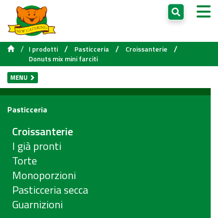
/
/
/
/
I prodotti
Pasticceria
Croissanterie
Donuts mix mini farciti
MENU
Pasticceria
Croissanterie
I già pronti
Torte
Monoporzioni
Pasticceria secca
Guarnizioni