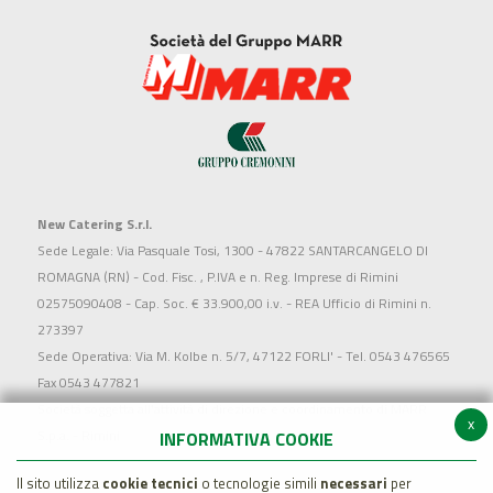
New Catering S.r.l.
Sede Legale: Via Pasquale Tosi, 1300 - 47822 SANTARCANGELO DI
ROMAGNA (RN) - Cod. Fisc. , P.IVA e n. Reg. Imprese di Rimini
02575090408 - Cap. Soc. € 33.900,00 i.v. - REA Ufficio di Rimini n.
273397
Sede Operativa: Via M. Kolbe n. 5/7, 47122 FORLI' - Tel. 0543 476565
Fax 0543 477821
Società soggetta all'attività di direzione e coordinamento di MARR
x
S.p.a. - Rimini
INFORMATIVA COOKIE
Il sito utilizza
cookie tecnici
o tecnologie simili
necessari
per