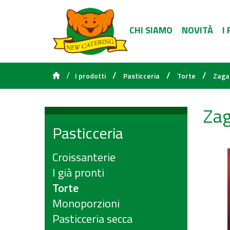
CHI SIAMO
NOVITÀ
I
/
/
/
/
I prodotti
Pasticceria
Torte
Zaga
Zag
Pasticceria
Croissanterie
I già pronti
Torte
Monoporzioni
Pasticceria secca