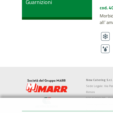
Guarnizioni
cod. 4
Morbido
all’ am
New Catering S.r.l.
Sede Legale: Via Pa
Rimini
02575090408 - Cap. 
Sede Operativa: Via
Società soggetta all