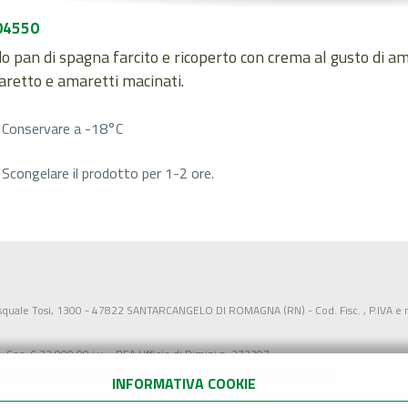
04550
 pan di spagna farcito e ricoperto con crema al gusto di am
aretto e amaretti macinati.
Conservare a -18°C
Scongelare il prodotto per 1-2 ore.
squale Tosi, 1300 - 47822 SANTARCANGELO DI ROMAGNA (RN) - Cod. Fisc. , P.IVA e n
Soc. € 33.900,00 i.v. - REA Ufficio di Rimini n. 273397
 M. Kolbe n. 5/7, 47122 FORLI' - Tel. 0543 476565 Fax 0543 477821
INFORMATIVA COOKIE
'attività di direzione e coordinamento di MARR S.p.a. - Rimini