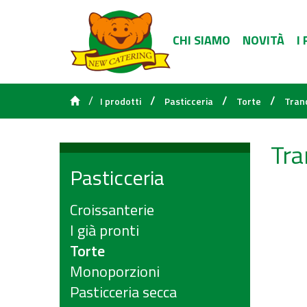
CHI SIAMO
NOVITÀ
I
/
/
/
/
I prodotti
Pasticceria
Torte
Tran
Tra
Pasticceria
Croissanterie
I già pronti
Torte
Monoporzioni
Pasticceria secca