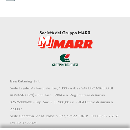
New Catering S.r.l.
Sede Legale: Via Pasquale Tosi, 1300 - 47822 SANTARCANGELO DI
ROMAGNA (RN) - Cod. Fisc. , P.IVA e n. Reg. Imprese di Rimini
02575090408 - Cap. Soc. € 33.900,00 i.v. - REA Ufficio di Rimini n.
273397
Sede Operativa: Via M. Kolbe n. 5/7, 47122 FORLI' - Tel. 0543 476565
Fax 0543 477821
Società soggetta all'attività di direzione e coordinamento di MARR