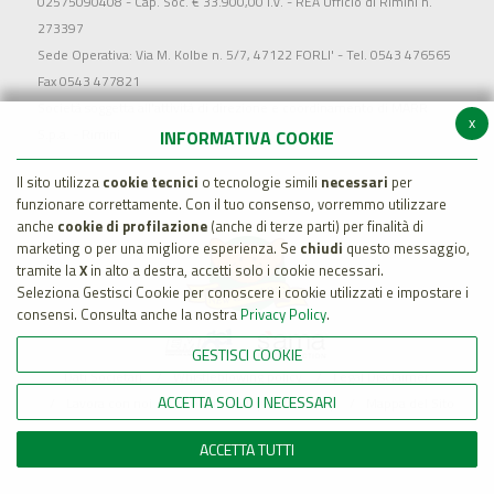
02575090408 - Cap. Soc. € 33.900,00 i.v. - REA Ufficio di Rimini n.
273397
Sede Operativa: Via M. Kolbe n. 5/7, 47122 FORLI' - Tel. 0543 476565
Fax 0543 477821
Società soggetta all'attività di direzione e coordinamento di MARR
x
S.p.a. - Rimini
INFORMATIVA COOKIE
Il sito utilizza
cookie tecnici
o tecnologie simili
necessari
per
funzionare correttamente. Con il tuo consenso, vorremmo utilizzare
anche
cookie di profilazione
(anche di terze parti) per finalità di
marketing o per una migliore esperienza. Se
chiudi
questo messaggio,
tramite la
X
in alto a destra, accetti solo i cookie necessari.
Seleziona Gestisci Cookie per conoscere i cookie utilizzati e impostare i
consensi. Consulta anche la nostra
Privacy Policy
.
GESTISCI COOKIE
Dati Societari
Whistleblowing policy
Legal Disclaimer
ACCETTA SOLO I NECESSARI
Lavora con noi
Cookie Policy
Privacy
Mappa del Sito
ACCETTA TUTTI