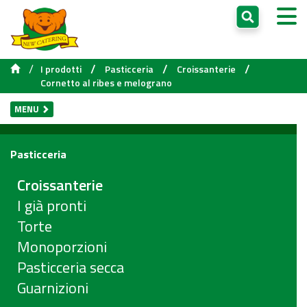
/
/
/
/
I prodotti
Pasticceria
Croissanterie
Cornetto al ribes e melograno
MENU
Pasticceria
Croissanterie
I già pronti
Torte
Monoporzioni
Pasticceria secca
Guarnizioni