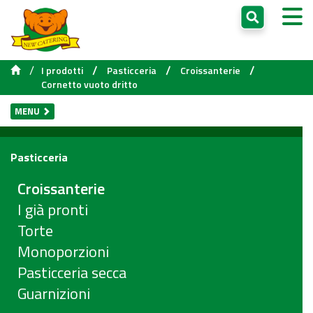
/
/
/
/
I prodotti
Pasticceria
Croissanterie
Cornetto vuoto dritto
MENU
Pasticceria
Croissanterie
I già pronti
Torte
Monoporzioni
Pasticceria secca
Guarnizioni