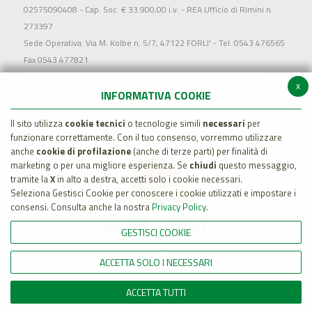
02575090408 - Cap. Soc. € 33.900,00 i.v. - REA Ufficio di Rimini n.
273397
Sede Operativa: Via M. Kolbe n. 5/7, 47122 FORLI' - Tel. 0543 476565
Fax 0543 477821
Società soggetta all'attività di direzione e coordinamento di MARR
x
S.p.a. - Rimini
INFORMATIVA COOKIE
Il sito utilizza
cookie tecnici
o tecnologie simili
necessari
per
funzionare correttamente. Con il tuo consenso, vorremmo utilizzare
anche
cookie di profilazione
(anche di terze parti) per finalità di
marketing o per una migliore esperienza. Se
chiudi
questo messaggio,
tramite la
X
in alto a destra, accetti solo i cookie necessari.
Seleziona Gestisci Cookie per conoscere i cookie utilizzati e impostare i
consensi. Consulta anche la nostra
Privacy Policy
.
GESTISCI COOKIE
Dati Societari
Whistleblowing policy
Legal Disclaimer
ACCETTA SOLO I NECESSARI
Lavora con noi
Cookie Policy
Privacy
Mappa del Sito
ACCETTA TUTTI