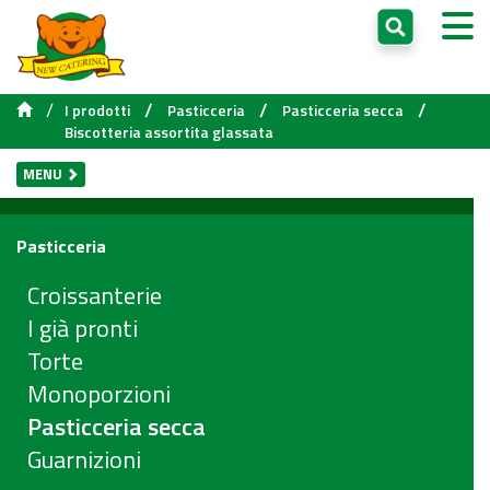
/
/
/
/
I prodotti
Pasticceria
Pasticceria secca
Biscotteria assortita glassata
MENU
Pasticceria
Croissanterie
I già pronti
Torte
Monoporzioni
Pasticceria secca
Guarnizioni