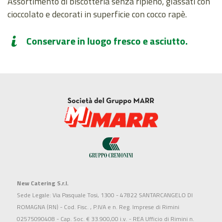
Assortimento di biscotteria senza ripieno, glassati con
cioccolato e decorati in superficie con cocco rapè.
Conservare in luogo fresco e asciutto.
New Catering S.r.l.
Sede Legale: Via Pasquale Tosi, 1300 - 47822 SANTARCANGELO DI
ROMAGNA (RN) - Cod. Fisc. , P.IVA e n. Reg. Imprese di Rimini
02575090408 - Cap. Soc. € 33.900,00 i.v. - REA Ufficio di Rimini n.