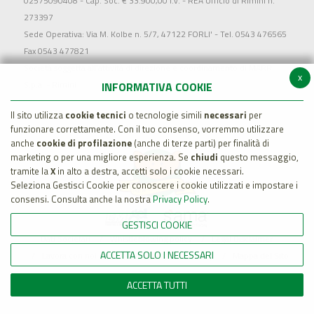
02575090408 - Cap. Soc. € 33.900,00 i.v. - REA Ufficio di Rimini n.
273397
Sede Operativa: Via M. Kolbe n. 5/7, 47122 FORLI' - Tel. 0543 476565
Fax 0543 477821
Società soggetta all'attività di direzione e coordinamento di MARR
x
S.p.a. - Rimini
INFORMATIVA COOKIE
Il sito utilizza
cookie tecnici
o tecnologie simili
necessari
per
funzionare correttamente. Con il tuo consenso, vorremmo utilizzare
anche
cookie di profilazione
(anche di terze parti) per finalità di
marketing o per una migliore esperienza. Se
chiudi
questo messaggio,
tramite la
X
in alto a destra, accetti solo i cookie necessari.
Seleziona Gestisci Cookie per conoscere i cookie utilizzati e impostare i
consensi. Consulta anche la nostra
Privacy Policy
.
GESTISCI COOKIE
Dati Societari
Whistleblowing policy
Legal Disclaimer
ACCETTA SOLO I NECESSARI
Lavora con noi
Cookie Policy
Privacy
Mappa del Sito
ACCETTA TUTTI