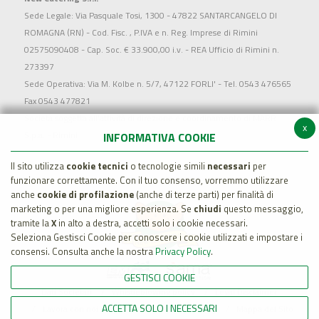
Sede Legale: Via Pasquale Tosi, 1300 - 47822 SANTARCANGELO DI
ROMAGNA (RN) - Cod. Fisc. , P.IVA e n. Reg. Imprese di Rimini
02575090408 - Cap. Soc. € 33.900,00 i.v. - REA Ufficio di Rimini n.
273397
Sede Operativa: Via M. Kolbe n. 5/7, 47122 FORLI' - Tel. 0543 476565
Fax 0543 477821
Società soggetta all'attività di direzione e coordinamento di MARR
x
S.p.a. - Rimini
INFORMATIVA COOKIE
Il sito utilizza
cookie tecnici
o tecnologie simili
necessari
per
funzionare correttamente. Con il tuo consenso, vorremmo utilizzare
anche
cookie di profilazione
(anche di terze parti) per finalità di
marketing o per una migliore esperienza. Se
chiudi
questo messaggio,
tramite la
X
in alto a destra, accetti solo i cookie necessari.
Seleziona Gestisci Cookie per conoscere i cookie utilizzati e impostare i
consensi. Consulta anche la nostra
Privacy Policy
.
GESTISCI COOKIE
Dati Societari
Whistleblowing policy
Legal Disclaimer
ACCETTA SOLO I NECESSARI
Lavora con noi
Cookie Policy
Privacy
Mappa del Sito