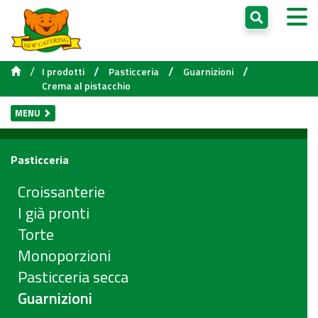
/
/
/
/
I prodotti
Pasticceria
Guarnizioni
Crema al pistacchio
MENU
Pasticceria
Croissanterie
I già pronti
Torte
Monoporzioni
Pasticceria secca
Guarnizioni