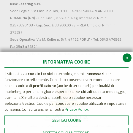
New Catering S.r.l.
Sede Legale: Via Pasquale Tosi, 1300 - 47822 SANTARCANGELO DI
ROMAGNA (RN) - Cod. Fisc. , P.IVA e n. Reg. Imprese di Rimini
02575090408 - Cap. Soc. € 33.900,00 i.v. - REA Ufficio di Rimini n.
273397
Sede Operativa: Via M. Kolbe n. 5/7, 47122 FORLI' - Tel. 0543 476565
Fax 0543 477821
Società soggetta all'attività di direzione e coordinamento di MARR
x
S.p.a. - Rimini
INFORMATIVA COOKIE
Il sito utilizza
cookie tecnici
o tecnologie simili
necessari
per
funzionare correttamente. Con il tuo consenso, vorremmo utilizzare
anche
cookie di profilazione
(anche di terze parti) per finalità di
marketing o per una migliore esperienza. Se
chiudi
questo messaggio,
tramite la
X
in alto a destra, accetti solo i cookie necessari.
Seleziona Gestisci Cookie per conoscere i cookie utilizzati e impostare i
consensi. Consulta anche la nostra
Privacy Policy
.
GESTISCI COOKIE
Dati Societari
Whistleblowing policy
Legal Disclaimer
ACCETTA SOLO I NECESSARI