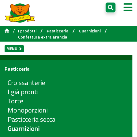
/
/
/
/
I prodotti
Pasticceria
Guarnizioni
Confettura extra arancia
MENU
Pasticceria
Croissanterie
I già pronti
Torte
Monoporzioni
Pasticceria secca
Guarnizioni