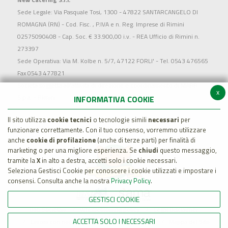
Sede Legale: Via Pasquale Tosi, 1300 - 47822 SANTARCANGELO DI
ROMAGNA (RN) - Cod. Fisc. , P.IVA e n. Reg. Imprese di Rimini
02575090408 - Cap. Soc. € 33.900,00 i.v. - REA Ufficio di Rimini n.
273397
Sede Operativa: Via M. Kolbe n. 5/7, 47122 FORLI' - Tel. 0543 476565
Fax 0543 477821
Società soggetta all'attività di direzione e coordinamento di MARR
x
S.p.a. - Rimini
INFORMATIVA COOKIE
Il sito utilizza
cookie tecnici
o tecnologie simili
necessari
per
funzionare correttamente. Con il tuo consenso, vorremmo utilizzare
anche
cookie di profilazione
(anche di terze parti) per finalità di
marketing o per una migliore esperienza. Se
chiudi
questo messaggio,
tramite la
X
in alto a destra, accetti solo i cookie necessari.
Seleziona Gestisci Cookie per conoscere i cookie utilizzati e impostare i
consensi. Consulta anche la nostra
Privacy Policy
.
GESTISCI COOKIE
Dati Societari
Whistleblowing policy
Legal Disclaimer
ACCETTA SOLO I NECESSARI
Lavora con noi
Cookie Policy
Privacy
Mappa del Sito