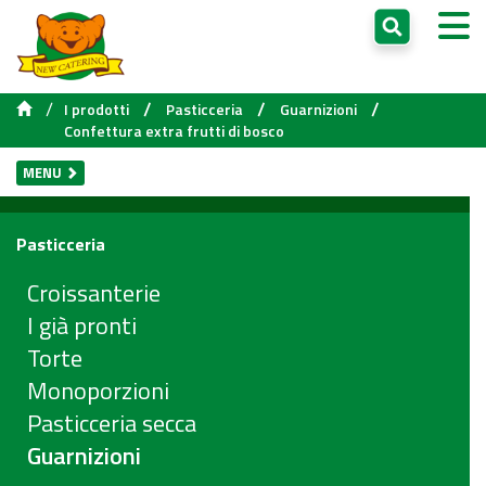
/
/
/
/
I prodotti
Pasticceria
Guarnizioni
Confettura extra frutti di bosco
MENU
Pasticceria
Croissanterie
I già pronti
Torte
Monoporzioni
Pasticceria secca
Guarnizioni