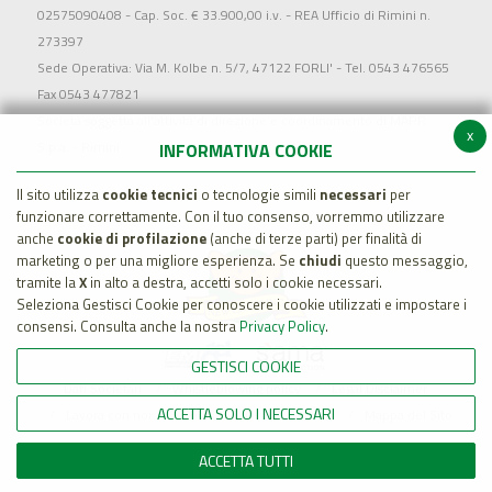
02575090408 - Cap. Soc. € 33.900,00 i.v. - REA Ufficio di Rimini n.
273397
Sede Operativa: Via M. Kolbe n. 5/7, 47122 FORLI' - Tel. 0543 476565
Fax 0543 477821
Società soggetta all'attività di direzione e coordinamento di MARR
x
S.p.a. - Rimini
INFORMATIVA COOKIE
Il sito utilizza
cookie tecnici
o tecnologie simili
necessari
per
funzionare correttamente. Con il tuo consenso, vorremmo utilizzare
anche
cookie di profilazione
(anche di terze parti) per finalità di
marketing o per una migliore esperienza. Se
chiudi
questo messaggio,
tramite la
X
in alto a destra, accetti solo i cookie necessari.
Seleziona Gestisci Cookie per conoscere i cookie utilizzati e impostare i
consensi. Consulta anche la nostra
Privacy Policy
.
GESTISCI COOKIE
Dati Societari
Whistleblowing policy
Legal Disclaimer
ACCETTA SOLO I NECESSARI
Lavora con noi
Cookie Policy
Privacy
Mappa del Sito
ACCETTA TUTTI