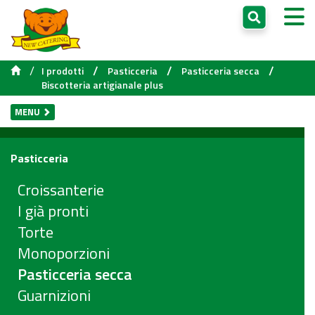
/
/
/
/
I prodotti
Pasticceria
Pasticceria secca
Biscotteria artigianale plus
MENU
Pasticceria
Croissanterie
I già pronti
Torte
Monoporzioni
Pasticceria secca
Guarnizioni