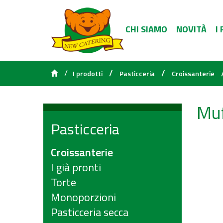
CHI SIAMO
NOVITÀ
I
/
/
/
I prodotti
Pasticceria
Croissanterie
Muf
Pasticceria
Croissanterie
I già pronti
Torte
Monoporzioni
Pasticceria secca