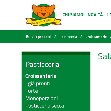
CHI SIAMO
NOVITÀ
I
/
/
/
I prodotti
Pasticceria
Croissanterie
Sal
Pasticceria
Croissanterie
I già pronti
Torte
Monoporzioni
Pasticceria secca