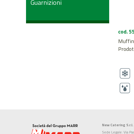
Guarnizioni
cod. 5
Muffin 
Prodott
New Catering S.r.l.
Sede Legale: Via Pa