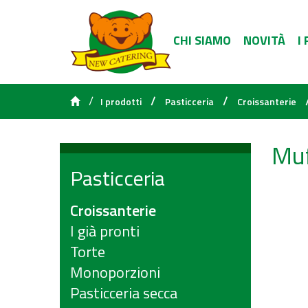
CHI SIAMO
NOVITÀ
I
/
/
/
I prodotti
Pasticceria
Croissanterie
Muf
Pasticceria
Croissanterie
I già pronti
Torte
Monoporzioni
Pasticceria secca