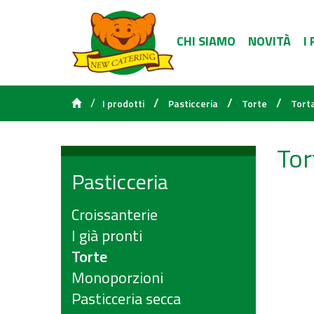
CHI SIAMO
NOVITÀ
I
/
/
/
/
I prodotti
Pasticceria
Torte
Torta
Tor
Pasticceria
Croissanterie
I già pronti
Torte
Monoporzioni
Pasticceria secca