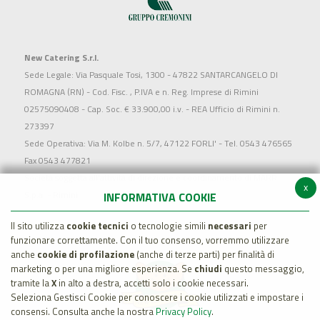
New Catering S.r.l.
Sede Legale: Via Pasquale Tosi, 1300 - 47822 SANTARCANGELO DI
ROMAGNA (RN) - Cod. Fisc. , P.IVA e n. Reg. Imprese di Rimini
02575090408 - Cap. Soc. € 33.900,00 i.v. - REA Ufficio di Rimini n.
273397
Sede Operativa: Via M. Kolbe n. 5/7, 47122 FORLI' - Tel. 0543 476565
Fax 0543 477821
Società soggetta all'attività di direzione e coordinamento di MARR
x
S.p.a. - Rimini
INFORMATIVA COOKIE
Il sito utilizza
cookie tecnici
o tecnologie simili
necessari
per
funzionare correttamente. Con il tuo consenso, vorremmo utilizzare
anche
cookie di profilazione
(anche di terze parti) per finalità di
marketing o per una migliore esperienza. Se
chiudi
questo messaggio,
tramite la
X
in alto a destra, accetti solo i cookie necessari.
Seleziona Gestisci Cookie per conoscere i cookie utilizzati e impostare i
consensi. Consulta anche la nostra
Privacy Policy
.