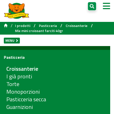
/
/
/
/
I prodotti
Pasticceria
Croissanterie
Mix mini croissant farciti 40gr
MENU
Pasticceria
Croissanterie
I già pronti
Torte
Monoporzioni
Pasticceria secca
Guarnizioni