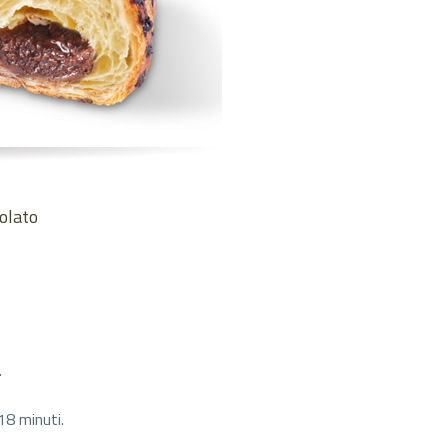
colato
.
18 minuti.