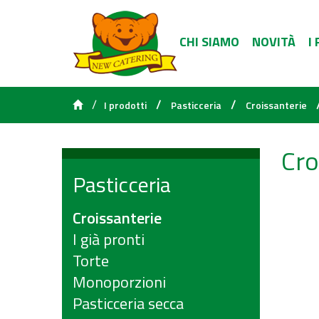
CHI SIAMO
NOVITÀ
I
/
/
/
I prodotti
Pasticceria
Croissanterie
Cro
Pasticceria
Croissanterie
I già pronti
Torte
Monoporzioni
Pasticceria secca