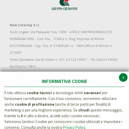
New Catering S.r.l.
Sede Legale: Via Pasquale Tosi, 1300 - 47822 SANTARCANGELO DI
ROMAGNA (RN) - Cod. Fisc. , P.IVA e n. Reg. Imprese di Rimini
02575090408 - Cap. Soc. € 33.900,00 i.v. - REA Ufficio di Rimini n.
273397
Sede Operativa: Via M. Kolbe n. 5/7, 47122 FORLI' - Tel. 0543 476565
Fax 0543 477821
Società soggetta all'attività di direzione e coordinamento di MARR
x
S.p.a. - Rimini
INFORMATIVA COOKIE
Il sito utilizza
cookie tecnici
o tecnologie simili
necessari
per
funzionare correttamente. Con il tuo consenso, vorremmo utilizzare
anche
cookie di profilazione
(anche di terze parti) per finalità di
marketing o per una migliore esperienza. Se
chiudi
questo messaggio,
tramite la
X
in alto a destra, accetti solo i cookie necessari.
Seleziona Gestisci Cookie per conoscere i cookie utilizzati e impostare i
consensi. Consulta anche la nostra
Privacy Policy
.