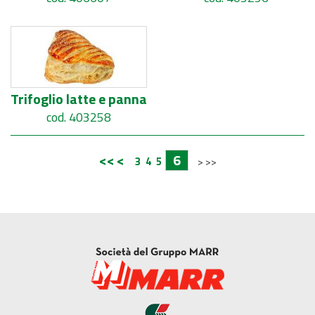
Trifoglio latte e panna
cod. 403258
<<
<
6
3
4
5
>
>>