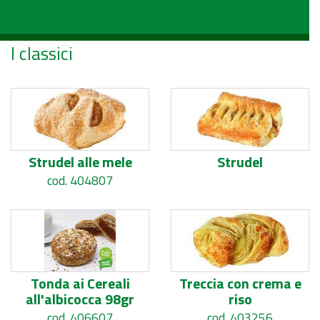
I classici
Strudel alle mele
Strudel
cod. 404807
Tonda ai Cereali
Treccia con crema e
all'albicocca 98gr
riso
cod. 406607
cod. 403256