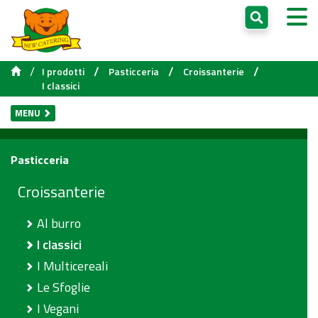
/
/
/
/
I prodotti
Pasticceria
Croissanterie
I classici
MENU
Pasticceria
Croissanterie
Al burro
I classici
I Multicereali
Le Sfoglie
I Vegani