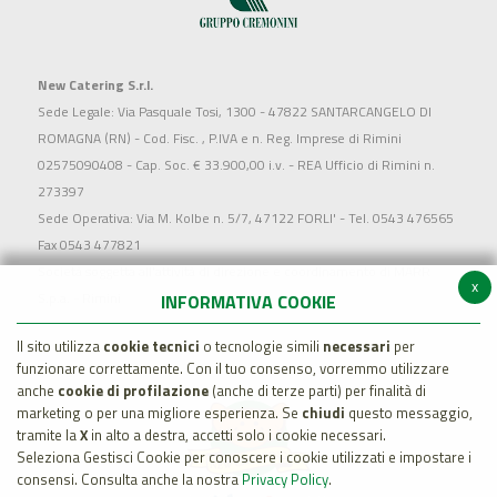
New Catering S.r.l.
Sede Legale: Via Pasquale Tosi, 1300 - 47822 SANTARCANGELO DI
ROMAGNA (RN) - Cod. Fisc. , P.IVA e n. Reg. Imprese di Rimini
02575090408 - Cap. Soc. € 33.900,00 i.v. - REA Ufficio di Rimini n.
273397
Sede Operativa: Via M. Kolbe n. 5/7, 47122 FORLI' - Tel. 0543 476565
Fax 0543 477821
Società soggetta all'attività di direzione e coordinamento di MARR
x
S.p.a. - Rimini
INFORMATIVA COOKIE
Il sito utilizza
cookie tecnici
o tecnologie simili
necessari
per
funzionare correttamente. Con il tuo consenso, vorremmo utilizzare
anche
cookie di profilazione
(anche di terze parti) per finalità di
marketing o per una migliore esperienza. Se
chiudi
questo messaggio,
tramite la
X
in alto a destra, accetti solo i cookie necessari.
Seleziona Gestisci Cookie per conoscere i cookie utilizzati e impostare i
consensi. Consulta anche la nostra
Privacy Policy
.