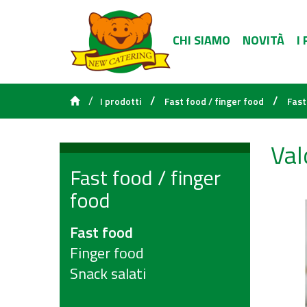
CHI SIAMO
NOVITÀ
I
/
/
/
I prodotti
Fast food / finger food
Fast
Val
Fast food / finger
food
Fast food
Finger food
Snack salati