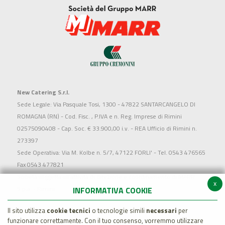
New Catering S.r.l.
Sede Legale: Via Pasquale Tosi, 1300 - 47822 SANTARCANGELO DI
ROMAGNA (RN) - Cod. Fisc. , P.IVA e n. Reg. Imprese di Rimini
02575090408 - Cap. Soc. € 33.900,00 i.v. - REA Ufficio di Rimini n.
273397
Sede Operativa: Via M. Kolbe n. 5/7, 47122 FORLI' - Tel. 0543 476565
Fax 0543 477821
Società soggetta all'attività di direzione e coordinamento di MARR
x
S.p.a. - Rimini
INFORMATIVA COOKIE
Il sito utilizza
cookie tecnici
o tecnologie simili
necessari
per
funzionare correttamente. Con il tuo consenso, vorremmo utilizzare