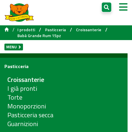
/
/
/
/
I prodotti
Pasticceria
Croissanterie
Babà Grande Rum 15pz
MENU
Pasticceria
Croissanterie
I già pronti
Torte
Monoporzioni
Pasticceria secca
Guarnizioni