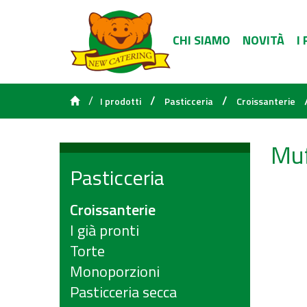
CHI SIAMO
NOVITÀ
I
/
/
/
I prodotti
Pasticceria
Croissanterie
Muf
Pasticceria
Croissanterie
I già pronti
Torte
Monoporzioni
Pasticceria secca