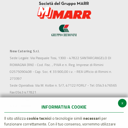
New Catering S.r.l.
Sede Legale: Via Pasquale Tosi, 1300 - 47822 SANTARCANGELO DI
ROMAGNA (RN) - Cod. Fisc. , P.IVA e n. Reg. Imprese di Rimini
02575090408 - Cap. Soc. € 33.900,00 i.v. - REA Ufficio di Rimini n.
273397
Sede Operativa: Via M. Kolbe n. 5/7, 47122 FORLI' - Tel. 0543 476565
Fax 0543 477821
Società soggetta all'attività di direzione e coordinamento di MARR
x
S.p.a. - Rimini
INFORMATIVA COOKIE
Il sito utilizza
cookie tecnici
o tecnologie simili
necessari
per
funzionare correttamente. Con il tuo consenso, vorremmo utilizzare