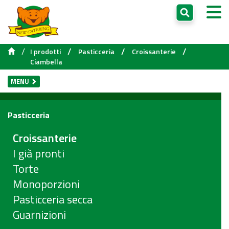
/
/
/
/
I prodotti
Pasticceria
Croissanterie
Ciambella
MENU
Pasticceria
Croissanterie
I già pronti
Torte
Monoporzioni
Pasticceria secca
Guarnizioni