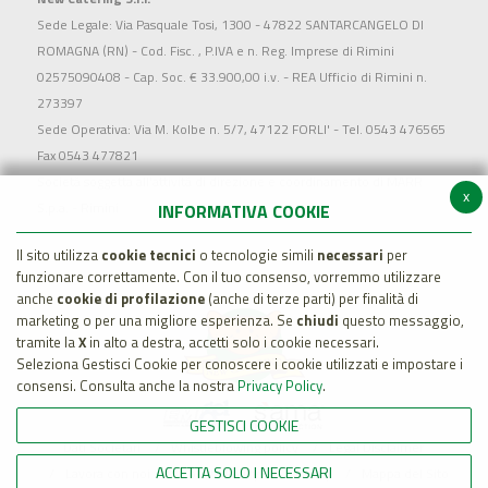
Sede Legale: Via Pasquale Tosi, 1300 - 47822 SANTARCANGELO DI
ROMAGNA (RN) - Cod. Fisc. , P.IVA e n. Reg. Imprese di Rimini
02575090408 - Cap. Soc. € 33.900,00 i.v. - REA Ufficio di Rimini n.
273397
Sede Operativa: Via M. Kolbe n. 5/7, 47122 FORLI' - Tel. 0543 476565
Fax 0543 477821
Società soggetta all'attività di direzione e coordinamento di MARR
x
S.p.a. - Rimini
INFORMATIVA COOKIE
Il sito utilizza
cookie tecnici
o tecnologie simili
necessari
per
funzionare correttamente. Con il tuo consenso, vorremmo utilizzare
anche
cookie di profilazione
(anche di terze parti) per finalità di
marketing o per una migliore esperienza. Se
chiudi
questo messaggio,
tramite la
X
in alto a destra, accetti solo i cookie necessari.
Seleziona Gestisci Cookie per conoscere i cookie utilizzati e impostare i
consensi. Consulta anche la nostra
Privacy Policy
.
GESTISCI COOKIE
Dati Societari
Whistleblowing policy
Legal Disclaimer
ACCETTA SOLO I NECESSARI
Lavora con noi
Cookie Policy
Privacy
Mappa del Sito