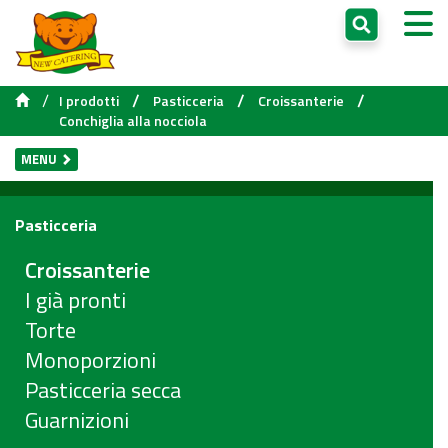
/
/
/
/
I prodotti
Pasticceria
Croissanterie
Conchiglia alla nocciola
MENU
Pasticceria
Croissanterie
I già pronti
Torte
Monoporzioni
Pasticceria secca
Guarnizioni