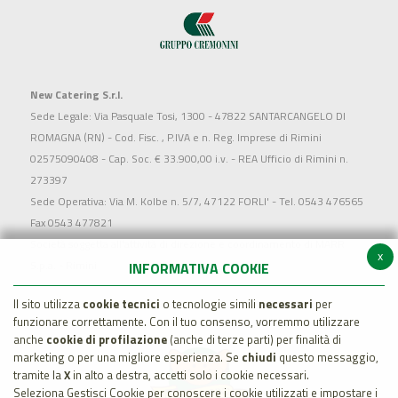
New Catering S.r.l.
Sede Legale: Via Pasquale Tosi, 1300 - 47822 SANTARCANGELO DI
ROMAGNA (RN) - Cod. Fisc. , P.IVA e n. Reg. Imprese di Rimini
02575090408 - Cap. Soc. € 33.900,00 i.v. - REA Ufficio di Rimini n.
273397
Sede Operativa: Via M. Kolbe n. 5/7, 47122 FORLI' - Tel. 0543 476565
Fax 0543 477821
Società soggetta all'attività di direzione e coordinamento di MARR
x
S.p.a. - Rimini
INFORMATIVA COOKIE
Il sito utilizza
cookie tecnici
o tecnologie simili
necessari
per
funzionare correttamente. Con il tuo consenso, vorremmo utilizzare
anche
cookie di profilazione
(anche di terze parti) per finalità di
marketing o per una migliore esperienza. Se
chiudi
questo messaggio,
tramite la
X
in alto a destra, accetti solo i cookie necessari.
Seleziona Gestisci Cookie per conoscere i cookie utilizzati e impostare i