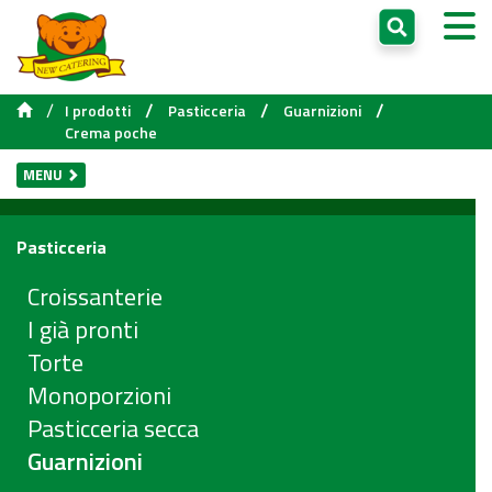
/
/
/
/
I prodotti
Pasticceria
Guarnizioni
Crema poche
MENU
Pasticceria
Croissanterie
I già pronti
Torte
Monoporzioni
Pasticceria secca
Guarnizioni