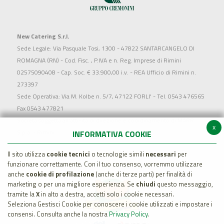
New Catering S.r.l.
Sede Legale: Via Pasquale Tosi, 1300 - 47822 SANTARCANGELO DI
ROMAGNA (RN) - Cod. Fisc. , P.IVA e n. Reg. Imprese di Rimini
02575090408 - Cap. Soc. € 33.900,00 i.v. - REA Ufficio di Rimini n.
273397
Sede Operativa: Via M. Kolbe n. 5/7, 47122 FORLI' - Tel. 0543 476565
Fax 0543 477821
Società soggetta all'attività di direzione e coordinamento di MARR
x
S.p.a. - Rimini
INFORMATIVA COOKIE
Il sito utilizza
cookie tecnici
o tecnologie simili
necessari
per
funzionare correttamente. Con il tuo consenso, vorremmo utilizzare
anche
cookie di profilazione
(anche di terze parti) per finalità di
marketing o per una migliore esperienza. Se
chiudi
questo messaggio,
tramite la
X
in alto a destra, accetti solo i cookie necessari.
Seleziona Gestisci Cookie per conoscere i cookie utilizzati e impostare i
consensi. Consulta anche la nostra
Privacy Policy
.