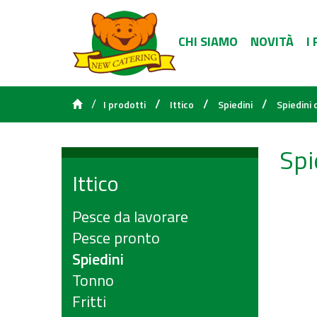
CHI SIAMO
NOVITÀ
I
/
/
/
/
I prodotti
Ittico
Spiedini
Spiedini
Spi
Ittico
Pesce da lavorare
Pesce pronto
Spiedini
Tonno
Fritti