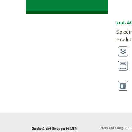
cod. 4
Spiedin
Prodot
New Catering S.r.l.