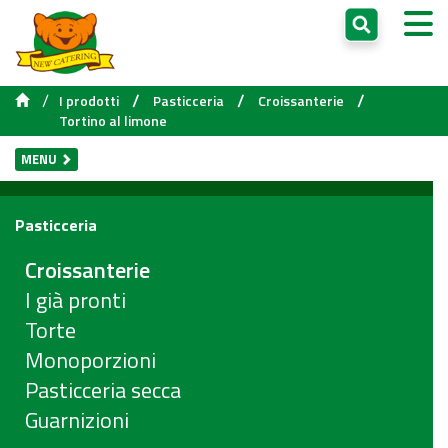
/
/
/
/
I prodotti
Pasticceria
Croissanterie
Tortino al limone
MENU
Pasticceria
Croissanterie
I già pronti
Torte
Monoporzioni
Pasticceria secca
Guarnizioni