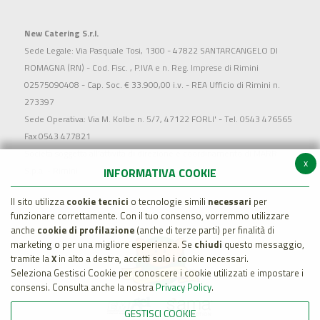
New Catering S.r.l.
Sede Legale: Via Pasquale Tosi, 1300 - 47822 SANTARCANGELO DI
ROMAGNA (RN) - Cod. Fisc. , P.IVA e n. Reg. Imprese di Rimini
02575090408 - Cap. Soc. € 33.900,00 i.v. - REA Ufficio di Rimini n.
273397
Sede Operativa: Via M. Kolbe n. 5/7, 47122 FORLI' - Tel. 0543 476565
Fax 0543 477821
Società soggetta all'attività di direzione e coordinamento di MARR
x
S.p.a. - Rimini
INFORMATIVA COOKIE
Il sito utilizza
cookie tecnici
o tecnologie simili
necessari
per
funzionare correttamente. Con il tuo consenso, vorremmo utilizzare
anche
cookie di profilazione
(anche di terze parti) per finalità di
marketing o per una migliore esperienza. Se
chiudi
questo messaggio,
tramite la
X
in alto a destra, accetti solo i cookie necessari.
Seleziona Gestisci Cookie per conoscere i cookie utilizzati e impostare i
consensi. Consulta anche la nostra
Privacy Policy
.
GESTISCI COOKIE