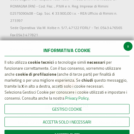
ROMAGNA (RN) - Cod. Fisc. , P.IVA e n. Reg. Imprese di Rimini
02575090408 - Cap. Soc. € 33.900,00 i.v. - REA Ufficio di Rimini n.
273397
Sede Operativa: Via M. Kolbe n. 5/7, 47122 FORLI' - Tel. 0543 476565
Fax 0543 477821
Società soggetta all'attività di direzione e coordinamento di MARR
x
S.p.a. - Rimini
INFORMATIVA COOKIE
Il sito utilizza
cookie tecnici
o tecnologie simili
necessari
per
funzionare correttamente. Con il tuo consenso, vorremmo utilizzare
anche
cookie di profilazione
(anche di terze parti) per finalità di
marketing o per una migliore esperienza. Se
chiudi
questo messaggio,
tramite la
X
in alto a destra, accetti solo i cookie necessari.
Seleziona Gestisci Cookie per conoscere i cookie utilizzati e impostare i
consensi. Consulta anche la nostra
Privacy Policy
.
GESTISCI COOKIE
Dati Societari
Whistleblowing policy
Legal Disclaimer
ACCETTA SOLO I NECESSARI
Lavora con noi
Cookie Policy
Privacy
Mappa del Sito