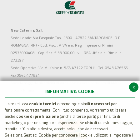
New Catering S.r.l.
Sede Legale: Via Pasquale Tosi, 1300 - 47822 SANTARCANGELO DI
ROMAGNA (RN) - Cod. Fisc. , P.IVA e n. Reg. Imprese di Rimini
02575090408 - Cap. Soc. € 33.900,00 i.v. - REA Ufficio di Rimini n.
273397
Sede Operativa: Via M. Kolbe n. 5/7, 47122 FORLI' - Tel. 0543 476565
Fax 0543 477821
Società soggetta all'attività di direzione e coordinamento di MARR
x
S.p.a. - Rimini
INFORMATIVA COOKIE
Il sito utilizza
cookie tecnici
o tecnologie simili
necessari
per
funzionare correttamente. Con il tuo consenso, vorremmo utilizzare
anche
cookie di profilazione
(anche di terze parti) per finalità di
marketing o per una migliore esperienza. Se
chiudi
questo messaggio,
tramite la
X
in alto a destra, accetti solo i cookie necessari.
Seleziona Gestisci Cookie per conoscere i cookie utilizzati e impostare i