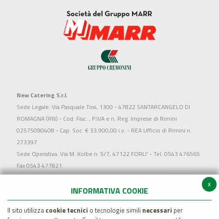
New Catering S.r.l.
Sede Legale: Via Pasquale Tosi, 1300 - 47822 SANTARCANGELO DI
ROMAGNA (RN) - Cod. Fisc. , P.IVA e n. Reg. Imprese di Rimini
02575090408 - Cap. Soc. € 33.900,00 i.v. - REA Ufficio di Rimini n.
273397
Sede Operativa: Via M. Kolbe n. 5/7, 47122 FORLI' - Tel. 0543 476565
Fax 0543 477821
Società soggetta all'attività di direzione e coordinamento di MARR
x
S.p.a. - Rimini
INFORMATIVA COOKIE
Il sito utilizza
cookie tecnici
o tecnologie simili
necessari
per