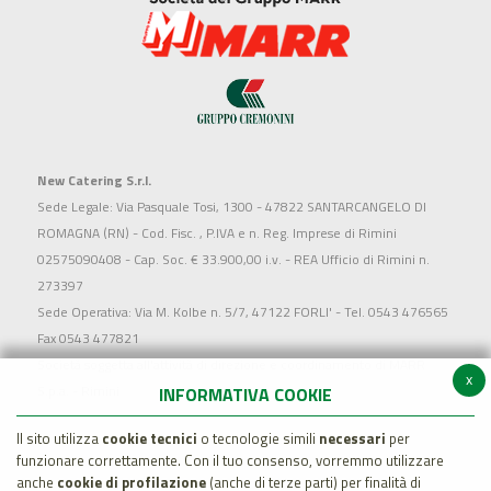
New Catering S.r.l.
Sede Legale: Via Pasquale Tosi, 1300 - 47822 SANTARCANGELO DI
ROMAGNA (RN) - Cod. Fisc. , P.IVA e n. Reg. Imprese di Rimini
02575090408 - Cap. Soc. € 33.900,00 i.v. - REA Ufficio di Rimini n.
273397
Sede Operativa: Via M. Kolbe n. 5/7, 47122 FORLI' - Tel. 0543 476565
Fax 0543 477821
Società soggetta all'attività di direzione e coordinamento di MARR
x
S.p.a. - Rimini
INFORMATIVA COOKIE
Il sito utilizza
cookie tecnici
o tecnologie simili
necessari
per
funzionare correttamente. Con il tuo consenso, vorremmo utilizzare
anche
cookie di profilazione
(anche di terze parti) per finalità di