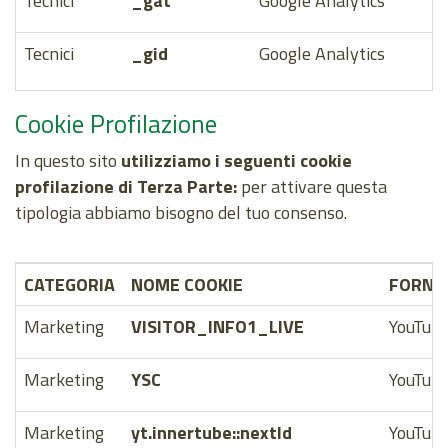
Tecnici
_gat
Google Analytics
Tecnici
_gid
Google Analytics
Cookie Profilazione
In questo sito
utilizziamo i seguenti cookie
profilazione di Terza Parte:
per attivare questa
tipologia abbiamo bisogno del tuo consenso.
CATEGORIA
NOME COOKIE
FORNI
Marketing
VISITOR_INFO1_LIVE
YouTub
Marketing
YSC
YouTub
Marketing
yt.innertube::nextId
YouTub