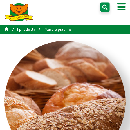
/
/
I prodotti
Pane e piadine