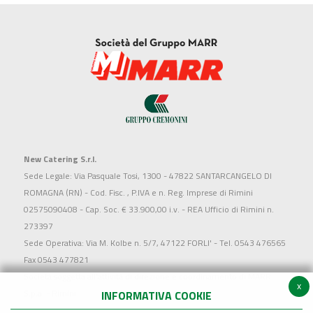
New Catering S.r.l.
Sede Legale: Via Pasquale Tosi, 1300 - 47822 SANTARCANGELO DI
ROMAGNA (RN) - Cod. Fisc. , P.IVA e n. Reg. Imprese di Rimini
02575090408 - Cap. Soc. € 33.900,00 i.v. - REA Ufficio di Rimini n.
273397
Sede Operativa: Via M. Kolbe n. 5/7, 47122 FORLI' - Tel. 0543 476565
Fax 0543 477821
Società soggetta all'attività di direzione e coordinamento di MARR
x
S.p.a. - Rimini
INFORMATIVA COOKIE