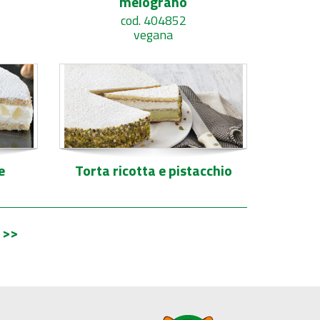
melograno
cod. 404852
vegana
e
Torta ricotta e pistacchio
>
>>